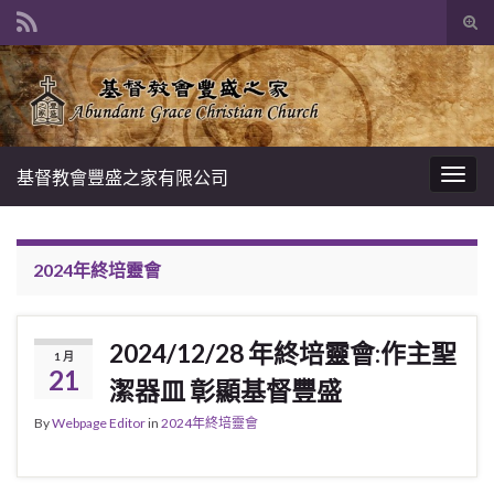
Tog
sear
Search for:
for
基督教會豐盛之家有限公司
Togg
navig
2024年終培靈會
2024/12/28 年終培靈會:作主聖
1 月
21
潔器皿 彰顯基督豐盛
By
Webpage Editor
in
2024年終培靈會