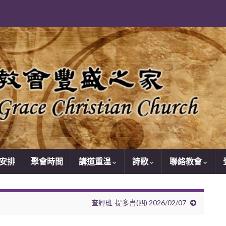
安排
聚會時間
講道重温
詩歌
聯絡教會
查經班-提多書(四) 2026/02/07