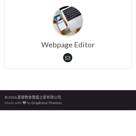
Webpage Editor
© 2026 基督教會豐盛之家有限公司.
Made with
by
Graphene Themes
.