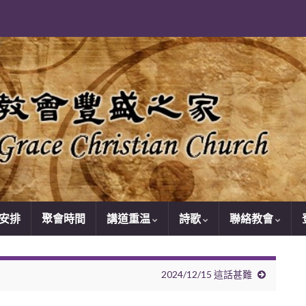
安排
聚會時間
講道重温
詩歌
聯絡教會
2024/12/15 這話甚難