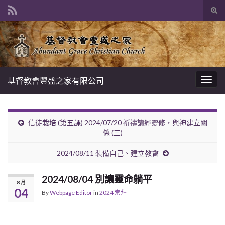
Tog
sear
Search for:
for
基督教會豐盛之家有限公司
Togg
navig
信徒栽培 (第五課) 2024/07/20 祈禱讀經靈修，與神建立關
係 (三)
2024/08/11 裝備自己、建立教會
2024/08/04 別讓靈命躺平
8 月
04
By
Webpage Editor
in
2024 崇拜