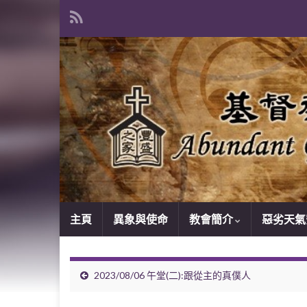
主頁
異象與使命
教會簡介
惡劣天氣
2023/08/06 午堂(二):跟從主的真僕人