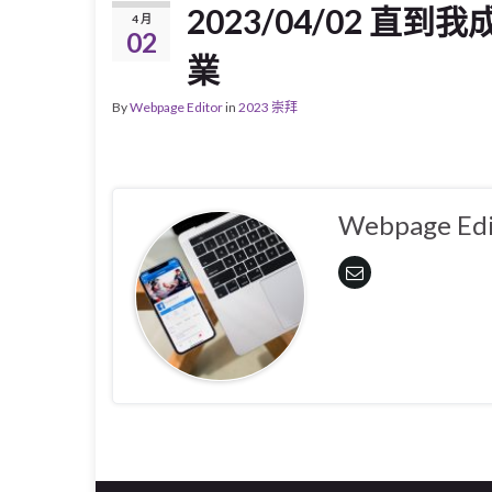
2023/04/02 直
4 月
02
業
By
Webpage Editor
in
2023 崇拜
Webpage Edi