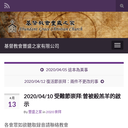
Tog
sear
Search for:
for
基督教會豐盛之家有限公司
Togg
navig
2020/04/05 這本為美事
2020/04/12 復活節崇拜：兩件不更改的事
2020/04/10 受難節崇拜:曾被殺羔羊的啟
4 月
13
示
By
豐盛之家
in
2020 崇拜
各會眾如欲聽取録音請聯絡教會