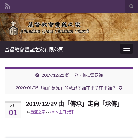
Tog
sear
Search for:
for
基督教會豐盛之家有限公司
Togg
navig
2019/12/22 紛、分、終…需要祢
2020/01/05「顯而易見」的救恩？誰在乎？在乎誰？
2019/12/29 由「傳承」走向「承傳」
2 月
01
By
豐盛之家
in
2019 主日崇拜